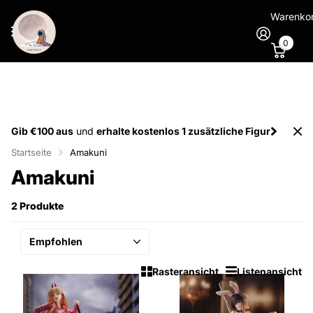
Warenko
0
Gib €100 aus
und
erhalte kostenlos 1 zusätzliche Figur
Startseite
Amakuni
Amakuni
2 Produkte
Rasteransicht
Listenansicht